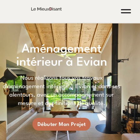
Aménagement
intérieur à Evian
Nous réalisons tous vos travaux
d’aménagement intérieur à Evian et dans ses
alentours, avec un accompagnement sur
mesure et des finitions de qualité.
Débuter Mon Projet