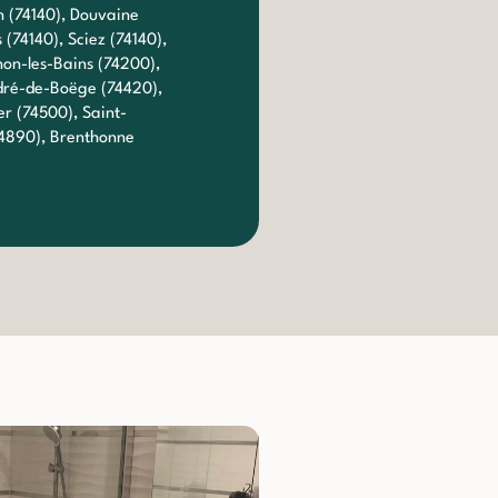
n (74140), Douvaine
 (74140), Sciez (74140),
non-les-Bains (74200),
ndré-de-Boëge (74420),
er (74500), Saint-
(74890), Brenthonne