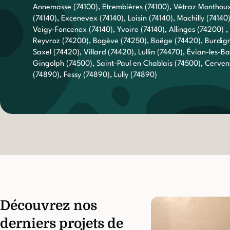
Annemasse (74100), Etrembières (74100), Vétraz Monthoux 
(74140), Excenevex (74140), Loisin (74140), Machilly (74140
Veigy-Foncenex (74140), Yvoire (74140), Allinges (74200)
Reyvroz (74200), Bogève (74250), Boëge (74420), Burdign
Saxel (74420), Villard (74420), Lullin (74470), Évian-les-B
Gingolph (74500), Saint-Paul en Chablais (74500), Cervens
(74890), Fessy (74890), Lully (74890)
Découvrez nos
derniers projets de