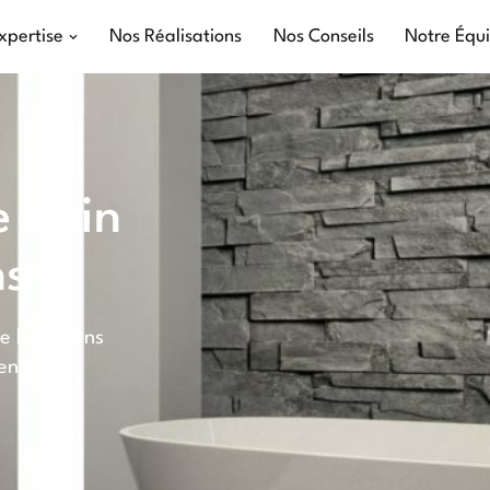
xpertise
Nos Réalisations
Nos Conseils
Notre Équ
e bain
ns
de bain dans
entours.