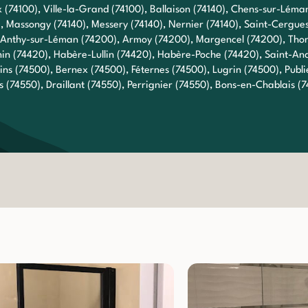
(74100), Ville-la-Grand (74100), Ballaison (74140), Chens-sur-Léma
), Massongy (74140), Messery (74140), Nernier (74140), Saint-Cergues
 , Anthy-sur-Léman (74200), Armoy (74200), Margencel (74200), Tho
in (74420), Habère-Lullin (74420), Habère-Poche (74420), Saint-A
ains (74500), Bernex (74500), Féternes (74500), Lugrin (74500), Publi
 (74550), Draillant (74550), Perrignier (74550), Bons-en-Chablais 