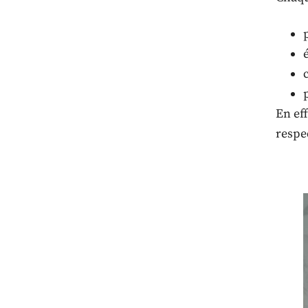
En eff
respec