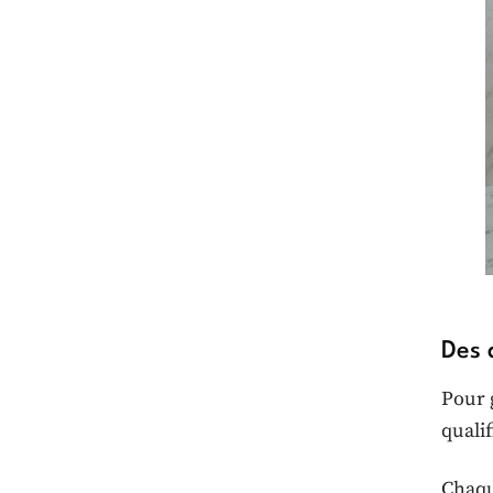
Des 
Pour g
quali
Chaqu