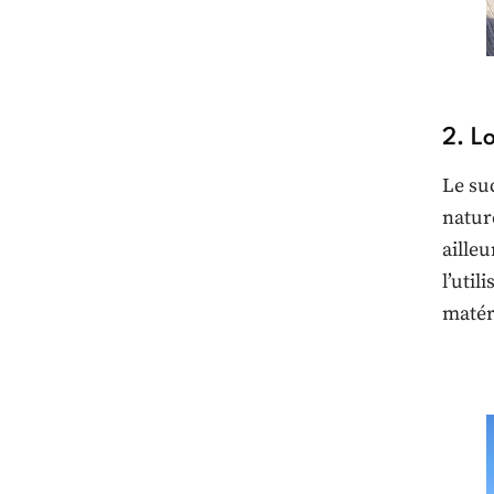
2. L
Le su
natur
aille
l’uti
matér