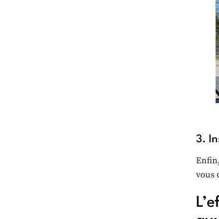
3. In
Enfin
vous 
L’e