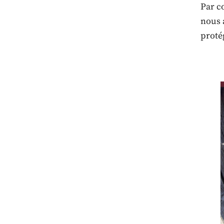
Par c
nous 
protég