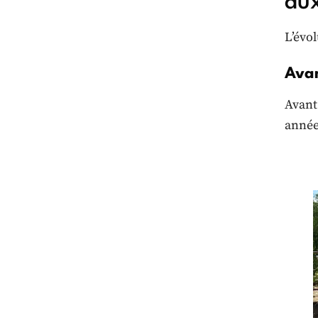
au
L’évo
Avan
Avant
année