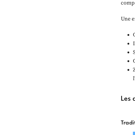
compos
Une e
Les 
Tradi