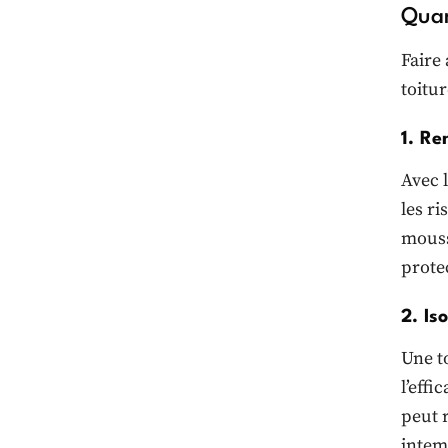
Quan
Faire 
toitur
1. Re
Avec 
les ri
mouss
prote
2. Is
Une t
l’effi
peut r
intem