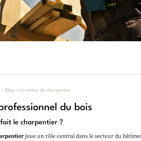
l
»
Blog
»
Le métier de charpentier
professionnel du bois
fait le charpentier ?
arpentier
joue un rôle central dans le secteur du bâtiment