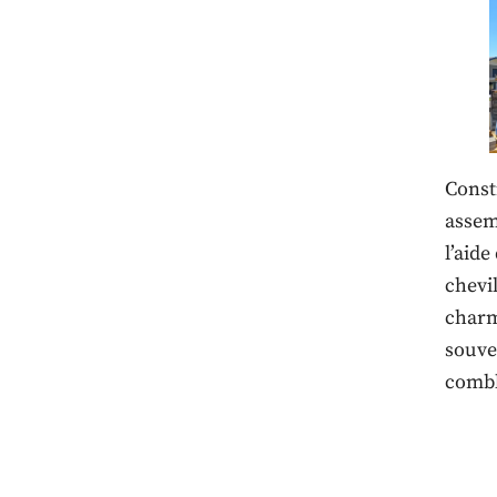
Consti
assemb
l’aide
chevil
charm
souve
combl