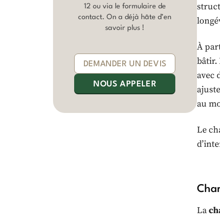
struct
12
ou via le formulaire de
contact. On a déjà hâte d’en
longé
savoir plus !
À part
bâtir.
DEMANDER UN DEVIS
avec 
NOUS APPELER
ajuste
au mo
Le cha
d’int
Char
La
ch