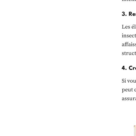
3. Re
Les é
insect
affai
struc
4. Cr
Si vo
peut c
assur