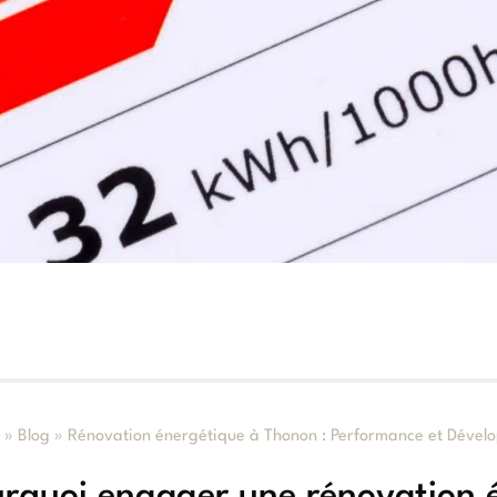
l
»
Blog
»
Rénovation énergétique à Thonon : Performance et Dével
rquoi engager une rénovation 