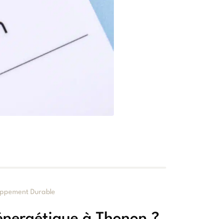
oppement Durable
énergétique à Thonon ?