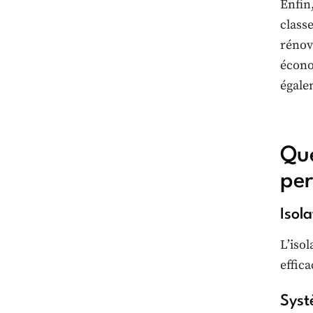
Enfin
class
rénov
écono
égale
Que
per
Isol
L’iso
effica
Syst