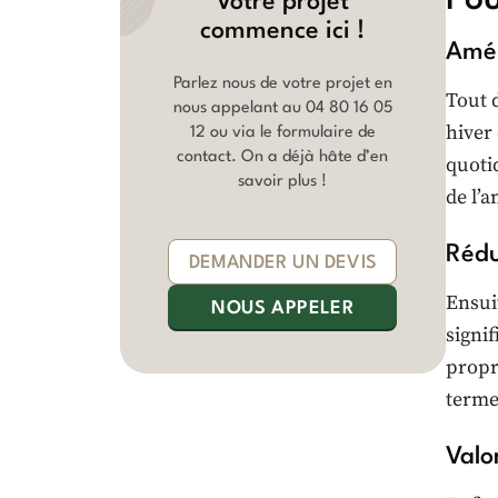
Votre projet
commence ici !
Amél
Parlez nous de votre projet en
Tout 
nous appelant au
04 80 16 05
hiver
12
ou via le formulaire de
contact. On a déjà hâte d’en
quoti
savoir plus !
de l’
Rédu
DEMANDER UN DEVIS
Ensui
NOUS APPELER
signi
propr
terme
Valo