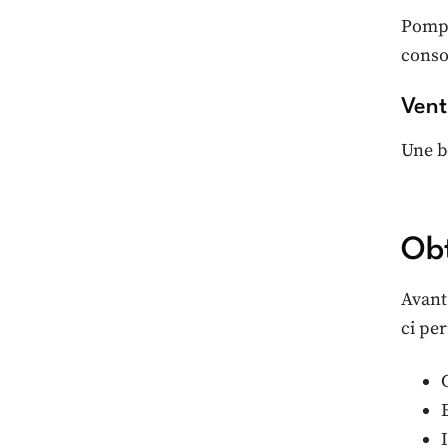
Pompe
conso
Venti
Une b
Obt
Avant
ci per