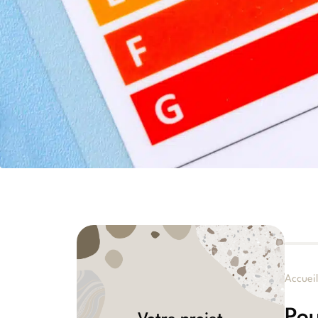
Accuei
Pou