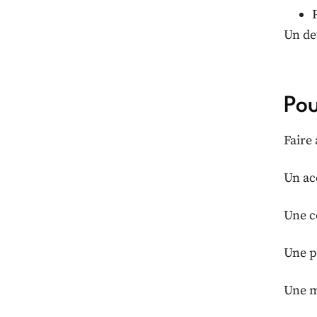
Un dev
Pou
Faire
Un ac
Une c
Une pr
Une m