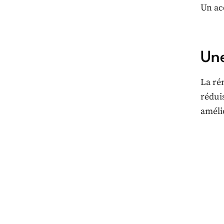
Un ac
Une
La ré
rédui
améli