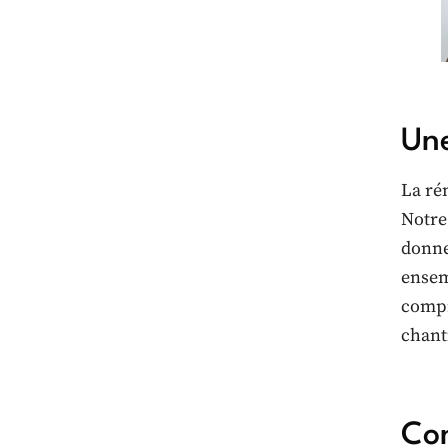
Une
La ré
Notre
donne
ensem
compr
chanti
Con