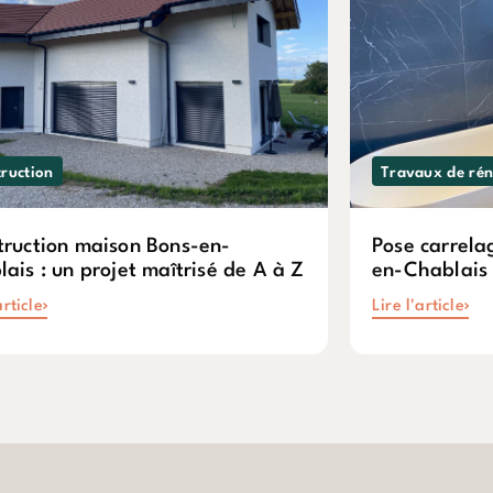
ruction
Travaux de ré
truction maison Bons-en-
Pose carrela
ais : un projet maîtrisé de A à Z
en-Chablais
article
Lire l'article