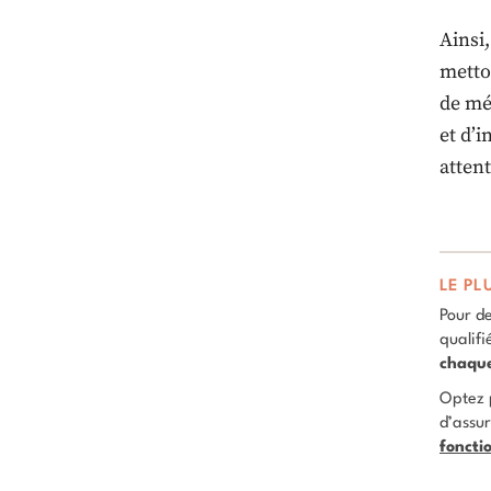
Ainsi
metto
de mé
et d’
attent
LE PL
Pour de
qualifi
chaque
Optez p
d’assur
foncti